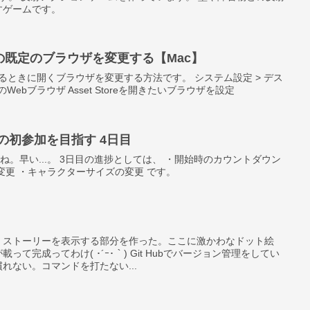
すゲームです。
toreの既定のブラウザを変更する【Mac】
を立ち上げるときに開くブラウザを変更する方法です。 システム設定 > デス
のWebブラウザ Asset Storeを開きたいブラウザを設定
kへの初参加を目指す 4日目
すね。早い...。 3日目の進捗としては、 ・開始時のカウントダウン
変更 ・キャラクターサイズの変更 です。
。ストーリーを表示する部分を作った。ここに激かわなドット絵
て完成ってわけ( ･´ｰ･｀) Git Hubでバージョン管理をしてい
れない。コマンドを打たない...