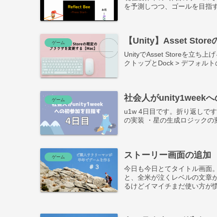
を予測しつつ、ゴールを目指
【Unity】Asset S
ゲーム
UnityでAsset Store
クトップとDock > デフォルト
社会人がunity1wee
ゲーム
u1w 4日目です。折り返しで
の実装 ・星の生成ロジックの
ストーリー画面の追加
ゲーム
今日も今日とてタイトル画面
と、全米が泣くレベルの文章が載っ
るけどイマイチまだ使い方が慣