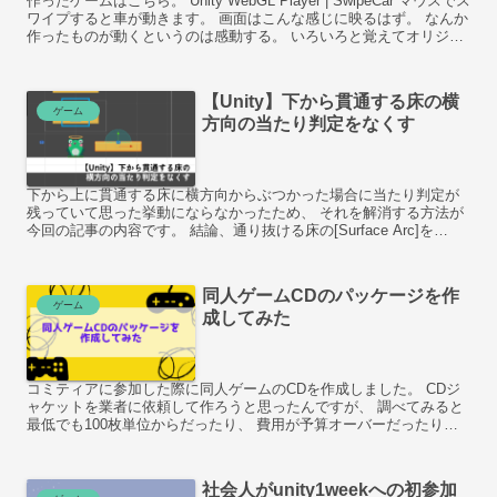
作ったゲームはこちら。 Unity WebGL Player | SwipeCar マウスでス
ワイプすると車が動きます。 画面はこんな感じに映るはず。 なんか
作ったものが動くというのは感動する。 いろいろと覚えてオリジナ
ルのゲームを作りたい...
【Unity】下から貫通する床の横
ゲーム
方向の当たり判定をなくす
下から上に貫通する床に横方向からぶつかった場合に当たり判定が
残っていて思った挙動にならなかったため、 それを解消する方法が
今回の記事の内容です。 結論、通り抜ける床の[Surface Arc]を
180→90に変更すると思った通りの動作になりました。
同人ゲームCDのパッケージを作
ゲーム
成してみた
コミティアに参加した際に同人ゲームのCDを作成しました。 CDジ
ャケットを業者に依頼して作ろうと思ったんですが、 調べてみると
最低でも100枚単位からだったり、 費用が予算オーバーだったりし
たので今回はこちらのブログを参考にして自作してみました。
社会人がunity1weekへの初参加