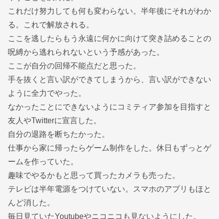
これだけ努力しても何も変わらない。半年後にそれがわか
る。これで解放される。
ここを逃したらもう永遠に何かに向けて突き詰めることの
呪縛から逃れられないという予感があった。
ここが自分の回帰不能点だと思った。
手を抜くと言い訳ができてしまうから、言い訳ができない
ように全力でやった。
なかったことにできないようにコミティア参加を目指すと
友人やTwitterに宣言した。
自分の退路を断ちたかった。
仕事から家に帰ったらゲーム制作をした。休日もずっとゲ
ームを作っていた。
趣味でやるかもと思って買ったカメラも売った。
テレビは半年電源をつけていない。スマホのアプリもほと
んど消した。
毎日見ていたYoutubeやニコニコも見ないようにした。