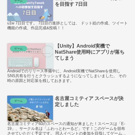
ゲーム
を目指す 7日目
u1w 7日目です。 7日目の進捗としては、 ドット絵の作成、ツイート
機能の作成、作品完成&投稿！！
【Unity】Android実機で
ゲーム
NatShare使用時にアプリが落ち
てしまう
Androidでのリリース準備中に、Android実機でNatShareを使用し
SNS共有を行うとクラッシュするようになってしまいました。 その
時の原因と対応策を残しておきます。
名古屋コミティア スペースが決
ゲーム
定しました
名古屋コミティア60のスペースの通知が来ました！スペースは「E-
19」、サークル名は「ふわっとわーるど」です！このゲームを頒布
させていただく予定です。 同人イベントの参加を目指してゲームを