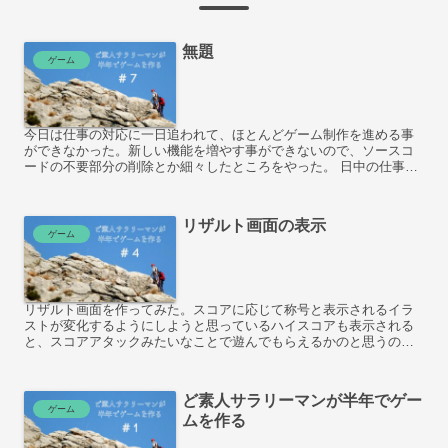
無題
ゲーム
今日は仕事の対応に一日追われて、ほとんどゲーム制作を進める事
ができなかった。新しい機能を増やす事ができないので、ソースコ
ードの不要部分の削除とか細々したところをやった。 日中の仕事を
やりながらゲームを作るわけだから、なるべく前倒しで進められ...
リザルト画面の表示
ゲーム
リザルト画面を作ってみた。スコアに応じて称号と表示されるイラ
ストが変化するようにしようと思っているハイスコアも表示される
と、スコアアタックみたいなことで遊んでもらえるかのと思うの
で、スコアを記憶させてハイスコアの表示ができるようにしたい。
...
ど素人サラリーマンが半年でゲー
ゲーム
ムを作る