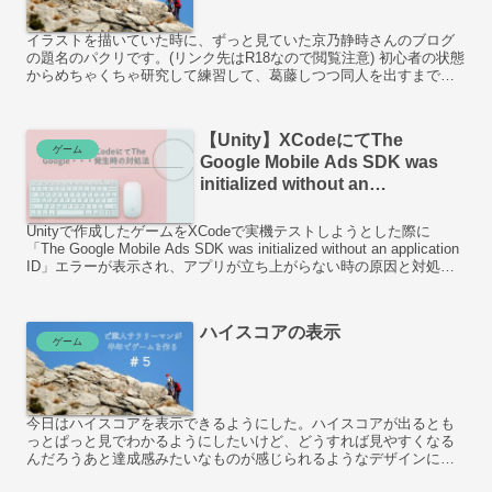
イラストを描いていた時に、ずっと見ていた京乃静時さんのブログ
の題名のパクリです。(リンク先はR18なので閲覧注意) 初心者の状態
からめちゃくちゃ研究して練習して、葛藤しつつ同人を出すまでの
過程が描いてあるブログなので創作をしている方は一度見...
【Unity】XCodeにてThe
ゲーム
Google Mobile Ads SDK was
initialized without an
application IDが発生した時の対
処法
Unityで作成したゲームをXCodeで実機テストしようとした際に
「The Google Mobile Ads SDK was initialized without an application
ID」エラーが表示され、アプリが立ち上がらない時の原因と対処法
を備忘録として残しておきます。
ハイスコアの表示
ゲーム
今日はハイスコアを表示できるようにした。ハイスコアが出るとも
っとぱっと見でわかるようにしたいけど、どうすれば見やすくなる
んだろうあと達成感みたいなものが感じられるようなデザインにし
たい。難しい・・・。 次回 前回