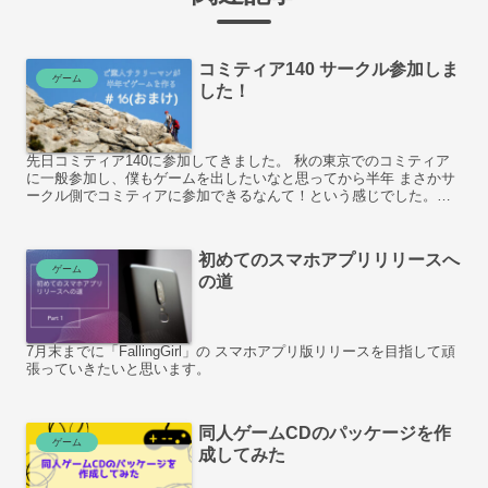
コミティア140 サークル参加しま
ゲーム
した！
先日コミティア140に参加してきました。 秋の東京でのコミティア
に一般参加し、僕もゲームを出したいなと思ってから半年 まさかサ
ークル側でコミティアに参加できるなんて！という感じでした。感
動！
初めてのスマホアプリリリースへ
ゲーム
の道
7月末までに「FallingGirl」の スマホアプリ版リリースを目指して頑
張っていきたいと思います。
同人ゲームCDのパッケージを作
ゲーム
成してみた