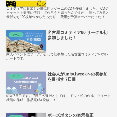
コミティアに参加した際に同人ゲームのCDを作成しました。 CDジ
ャケットを業者に依頼して作ろうと思ったんですが、 調べてみると
最低でも100枚単位からだったり、 費用が予算オーバーだったりし
たので今回はこちらのブログを参考にして自作してみました。
名古屋コミティア60 サークル初
ゲーム
参加しました！
同人イベントにサークルとして初参加した名古屋コミティア60のレ
ポートです。
社会人がunity1weekへの初参加
ゲーム
を目指す 7日目
u1w 7日目です。 7日目の進捗としては、 ドット絵の作成、ツイート
機能の作成、作品完成&投稿！！
ポーズボタンの表示修正