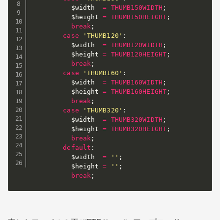
$width
=
THUMB150WIDTH
;
$height
=
THUMB150HEIGHT
;
break
;
case
'THUMB120'
:
$width
=
THUMB120WIDTH
;
$height
=
THUMB120HEIGHT
;
break
;
case
'THUMB160'
:
$width
=
THUMB160WIDTH
;
$height
=
THUMB160HEIGHT
;
break
;
case
'THUMB320'
:
$width
=
THUMB320WIDTH
;
$height
=
THUMB320HEIGHT
;
break
;
default
:
$width
=
''
;
$height
=
''
;
break
;