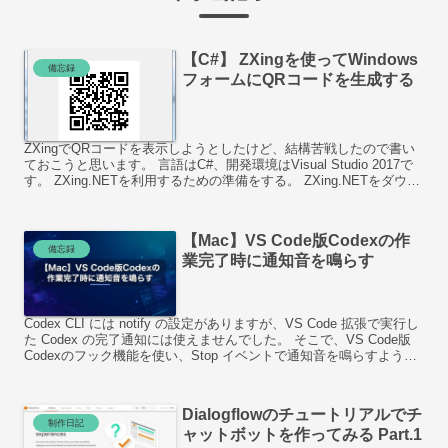
【C#】 ZXingを使ってWindows
備忘録
フォームにQRコードを生成する
ZXingでQRコードを表示しようとしたけど、結構苦戦したので書い
ておこうと思います。 言語はC#、開発環境はVisual Studio 2017で
す。 ZXing.NETを利用するための準備をする。 ZXing.NETをダウン
ロード？イン...
【Mac】VS Code版Codexの作
備忘録
業完了時に通知音を鳴らす
Codex CLI には notify の設定がありますが、VS Code 拡張で実行し
た Codex の完了通知には使えませんでした。 そこで、VS Code版
Codexのフック機能を使い、Stop イベントで通知音を鳴らすように
しました。
Dialogflowのチュートリアルでチ
制作日記
ャットボットを作ってみる Part.1