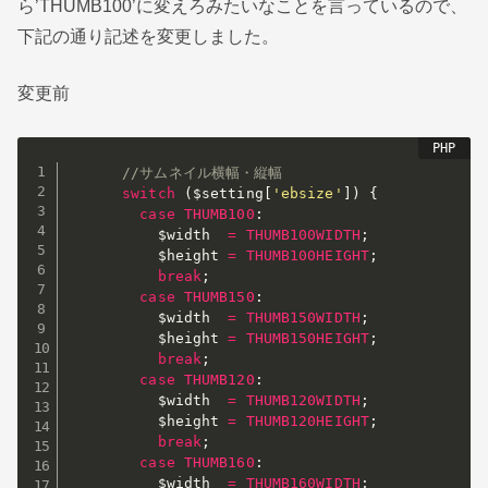
ら’THUMB100’に変えろみたいなことを言っているので、
下記の通り記述を変更しました。
変更前
//サムネイル横幅・縦幅
switch
(
$setting
[
'ebsize'
]
)
{
case
THUMB100
:
$width
=
THUMB100WIDTH
;
$height
=
THUMB100HEIGHT
;
break
;
case
THUMB150
:
$width
=
THUMB150WIDTH
;
$height
=
THUMB150HEIGHT
;
break
;
case
THUMB120
:
$width
=
THUMB120WIDTH
;
$height
=
THUMB120HEIGHT
;
break
;
case
THUMB160
:
$width
=
THUMB160WIDTH
;