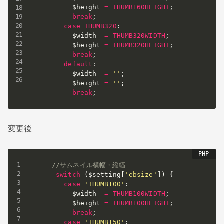
$height
=
THUMB160HEIGHT
;
break
;
case
THUMB320
:
$width
=
THUMB320WIDTH
;
$height
=
THUMB320HEIGHT
;
break
;
default
:
$width
=
''
;
$height
=
''
;
break
;
変更後
//サムネイル横幅・縦幅
switch
(
$setting
[
'ebsize'
]
)
{
case
'THUMB100'
:
$width
=
THUMB100WIDTH
;
$height
=
THUMB100HEIGHT
;
break
;
case
'THUMB150'
: