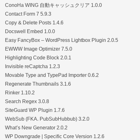
ConoHa WING 自動キャッシュクリア 1.0.0
Contact Form 7 5.9.3
Copy & Delete Posts 1.4.6
Docswell Embed 1.0.0
Easy FancyBox – WordPress Lightbox Plugin 2.0.5
EWWW Image Optimizer 7.5.0
Highlighting Code Block 2.0.1
Invisible reCaptcha 1.2.3
Movable Type and TypePad Importer 0.6.2
Regenerate Thumbnails 3.1.6
Rinker 1.10.2
Search Regex 3.0.8
SiteGuard WP Plugin 1.7.6
WebSub (FKA. PubSubHubbub) 3.2.0
What’s New Generator 2.0.2
WP Downgrade | Specific Core Version 1.2.6