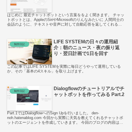
はじめに 最近チャットボットという言葉ををよく聞きます。 チャッ
トボットとは、AppleのSiriやMicrosoftのりんなみたいに 人間同士の
会話のように、テキストや音声に対して自動応答を返してくれるよ
うな技術とのこと。 チャットボット...
LIFE SYSTEMの日々の運用紹
制作日記
介：朝のニュース・夜の振り返
り・翌日計画で1日を回す
この記事ではLIFE SYSTEMを実際に毎日どうやって運用している
か、その「基本の4スキル」を取り上げます。
Dialogflowのチュートリアルでチ
制作日記
ャットボットを作ってみる Part.2
Part.1ではDialogflowへのSign Upを行いました。 den-
noh.hatenablog.com 今回から実際に天気を教えてくれるチャットボ
ットのエージェントを作成していきます。 今回のブログの内容は、
Dialogflow...